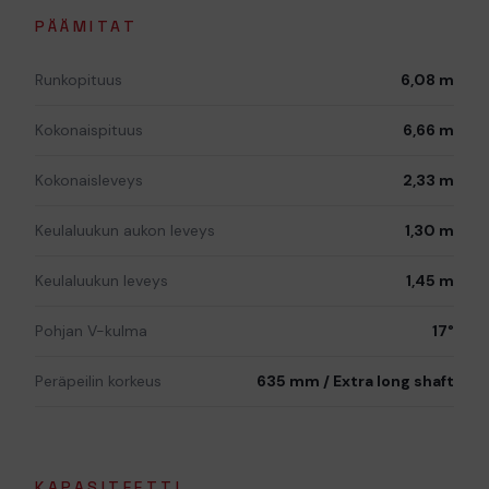
PÄÄMITAT
Runkopituus
6,08 m
Kokonaispituus
6,66 m
Kokonaisleveys
2,33 m
Keulaluukun aukon leveys
1,30 m
Keulaluukun leveys
1,45 m
Pohjan V-kulma
17°
Peräpeilin korkeus
635 mm / Extra long shaft
KAPASITEETTI