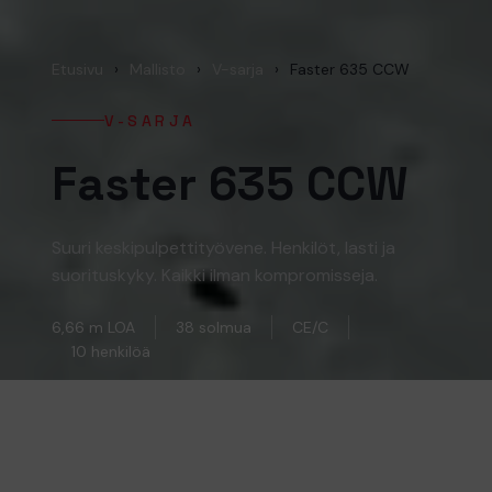
Etusivu
›
Mallisto
›
V-sarja
›
Faster 635 CCW
V-SARJA
Faster 635 CCW
Suuri keskipulpettityövene. Henkilöt, lasti ja
suorituskyky. Kaikki ilman kompromisseja.
6,66 m LOA
38 solmua
CE/C
10 henkilöä