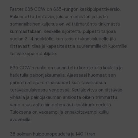
Faster 635 CCW on 635-rungon keskipulpettiversio.
Rakennettu tehtäviin, joissa miehistön ja lastin
samanaikainen kuljetus on välttämätöntä tinkimättä
kummastakaan. Keskelle sijoitettu pulpetti tarjoaa
suojan 2–4 henkilölle, kun taas etukansialueelle jää
riittävästi tilaa ja kapasiteettia suuremmillekin kuormille
tai vaikkapa mönkijälle.
635 CCW:n runko on suunniteltu korotetulla keulalla ja
harkitulla painonjakaumalla. Ajaessasi huomaat sen
paremmat ajo-ominaisuudet kuin tavallisessa
teräväkeulaisessa veneessä. Keulalevitys on riittävän
ylhäällä ja painojakauman ansiosta oikein trimmattu
vene osuu aaltoihin pehmeästi keskirunko edellä.
Tuloksena on vakaampi ja ennakoitavampi kulku
avovesillä.
38 solmun huippunopeudella ja 140 litran