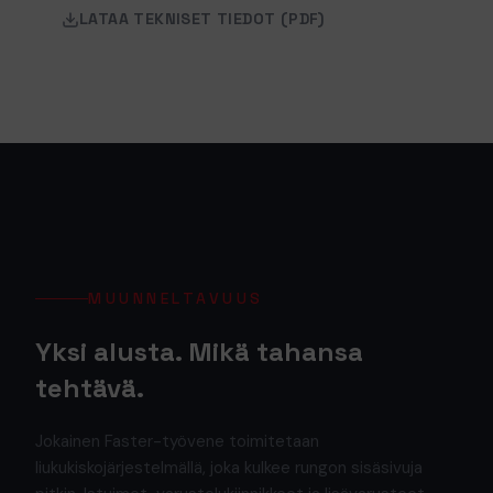
LATAA TEKNISET TIEDOT (PDF)
MUUNNELTAVUUS
Yksi alusta. Mikä tahansa
tehtävä.
Jokainen Faster-työvene toimitetaan
liukukiskojärjestelmällä, joka kulkee rungon sisäsivuja