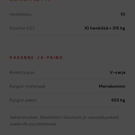
Henkilöluku
10
Kuorma (CE)
10 henkilöä + 315 kg
RAKENNE JA PAINO
Runkotyyppi
V-sarja
Rungon materiaali
Merialumiini
Rungon paino
955 kg
Vakiovarustelu. Räätälöidyt tilaustyöt ja varustelupaketit
saatavilla pyydettäessä.