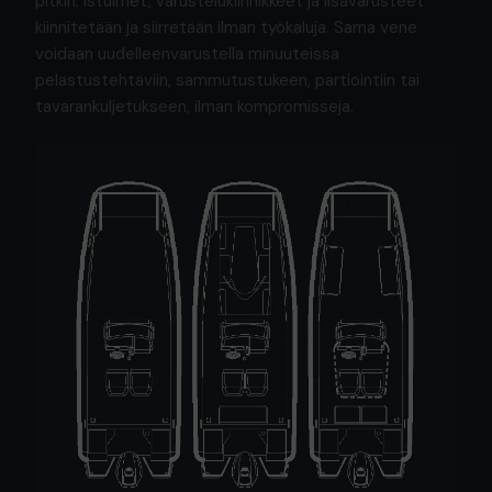
pitkin. Istuimet, varustelukiinnikkeet ja lisävarusteet
kiinnitetään ja siirretään ilman työkaluja. Sama vene
voidaan uudelleenvarustella minuuteissa
pelastustehtäviin, sammutustukeen, partiointiin tai
tavarankuljetukseen, ilman kompromisseja.