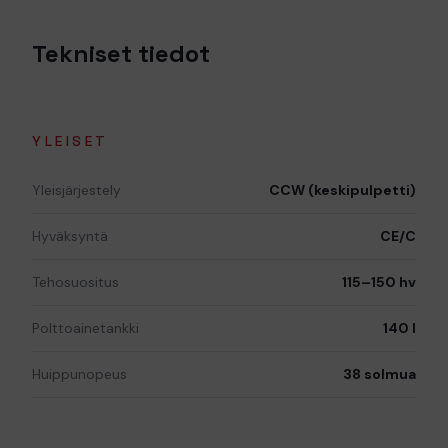
Tekniset tiedot
YLEISET
Yleisjärjestely
CCW (keskipulpetti)
Hyväksyntä
CE/C
Tehosuositus
115–150 hv
Polttoainetankki
140 l
Huippunopeus
38 solmua