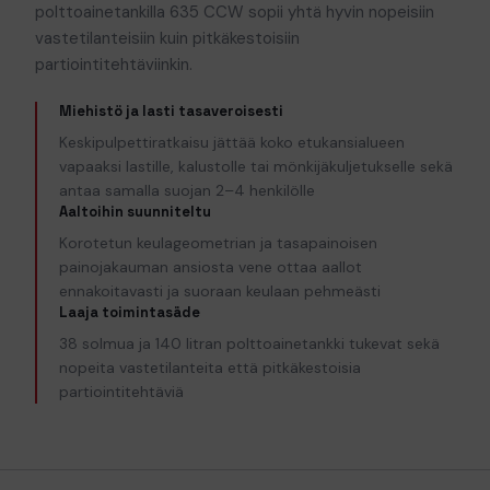
polttoainetankilla 635 CCW sopii yhtä hyvin nopeisiin
vastetilanteisiin kuin pitkäkestoisiin
partiointitehtäviinkin.
Miehistö ja lasti tasaveroisesti
Keskipulpettiratkaisu jättää koko etukansialueen
vapaaksi lastille, kalustolle tai mönkijäkuljetukselle sekä
antaa samalla suojan 2–4 henkilölle
Aaltoihin suunniteltu
Korotetun keulageometrian ja tasapainoisen
painojakauman ansiosta vene ottaa aallot
ennakoitavasti ja suoraan keulaan pehmeästi
Laaja toimintasäde
38 solmua ja 140 litran polttoainetankki tukevat sekä
nopeita vastetilanteita että pitkäkestoisia
partiointitehtäviä