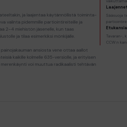
vaikuttamat
Laajennet
ateeltakin, ja laajentaa käytännöllistä toiminta-
Sääsuoja t
 valinta pidemmille partiointireiteille ja
partiointir
Etukansia
tilaa 2–4 miehistön jäsenelle, kun taas
lustolle ja tilaa esimerkiksi mönkijälle.
Tavaran-, k
CCW:n kan
 painojakauman ansiosta vene ottaa aallot
iä kaikille kolmelle 635-versiolle, ja erityisen
in merenkäynti voi muuttua radikaalisti tehtävän