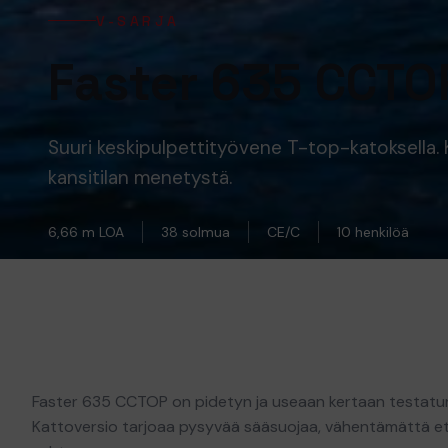
V-SARJA
Faster 635 CCTO
Suuri keskipulpettityövene T-top-katoksella. 
kansitilan menetystä.
6,66 m LOA
38 solmua
CE/C
10 henkilöä
Faster 635 CCTOP on pidetyn ja useaan kertaan testatun
Kattoversio tarjoaa pysyvää sääsuojaa, vähentämättä etuk