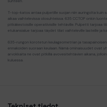
suhteen.
T-top-katos antaa pulpetille suojan niin auringolta kuin s
aikaa vaihtelevissa olosuhteissa. 635 CCTOP onkin luonteva
pitkäkestoisille operatiivisille tehtäville. Pulpetti tarjoaa 
etukansialue tarjoaa täydet tilat vaihteleville lasteille ja ka
635-rungon korotetun keulageometrian ja tasapainoisen
ennakoiden suoraan keulaan. Nämä ominaisuudet ovat yhteis
arvokkaita ne ovat pitkillä avovesitehtävien aikana, jollo
kuluessa.
Tekniset tiedot