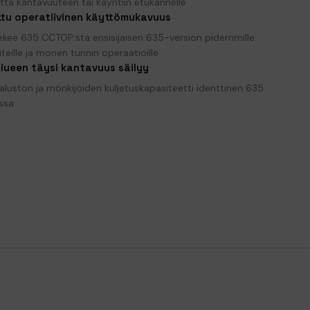
ta kantavuuteen tai käyntiin etukannelle
tu operatiivinen käyttömukavuus
ekee 635 CCTOP:sta ensisijaisen 635-version pidemmille
eiteille ja monen tunnin operaatioille
lueen täysi kantavuus säilyy
aluston ja mönkijöiden kuljetuskapasiteetti identtinen 635
ssa