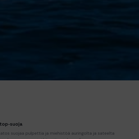
top-suoja
katos suojaa pulpettia ja miehistöä auringolta ja sateelta