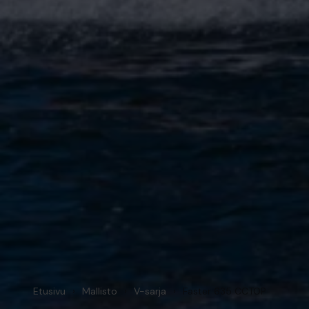
Etusivu
›
Mallisto
›
V-sarja
›
Faster 635 CCTOP