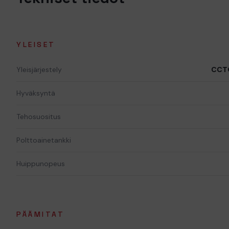
YLEISET
Yleisjärjestely
CCTO
Hyväksyntä
Tehosuositus
Polttoainetankki
Huippunopeus
PÄÄMITAT