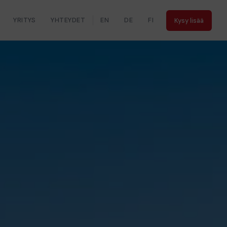
YRITYS
YHTEYDET
EN
DE
FI
Kysy lisää