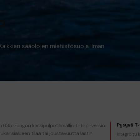
P
Kaikkien sääolojen miehistösuoja ilman
Pysyvä T-
 635-rungon keskipulpettimallin T-top-versio.
ansialueen tilaa tai joustavuutta lastin
Integroitu 