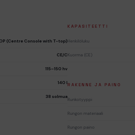
KAPASITEETTI
P (Centre Console with T-top)
Henkilöluku
CE/C
Kuorma (CE)
115–150 hv
140 l
RAKENNE JA PAINO
38 solmua
Runkotyyppi
Rungon materiaali
Rungon paino