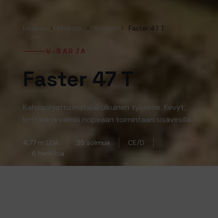
Etusivu
›
Mallisto
›
V-sarja
›
Faster 47 T
V-SARJA
Faster 47 T
Kahvaohjattu matalakulkuinen työvene. Kevyt,
ketterä ja valmis nopeaan toimintaan sisävesillä.
4,77 m LOA
25 solmua
CE/D
6 henkilöä