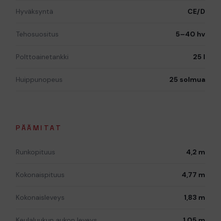
Hyväksyntä
CE/D
Tehosuositus
5–40 hv
Polttoainetankki
25 l
Huippunopeus
25 solmua
PÄÄMITAT
Runkopituus
4,2 m
Kokonaispituus
4,77 m
Kokonaisleveys
1,83 m
Keulaluukun aukon leveys
1,05 m