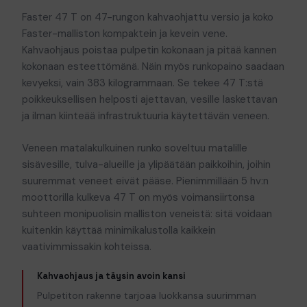
Faster 47 T on 47-rungon kahvaohjattu versio ja koko
Faster-malliston kompaktein ja kevein vene.
Kahvaohjaus poistaa pulpetin kokonaan ja pitää kannen
kokonaan esteettömänä. Näin myös runkopaino saadaan
kevyeksi, vain 383 kilogrammaan. Se tekee 47 T:stä
poikkeuksellisen helposti ajettavan, vesille laskettavan
ja ilman kiinteää infrastruktuuria käytettävän veneen.
Veneen matalakulkuinen runko soveltuu matalille
sisävesille, tulva-alueille ja ylipäätään paikkoihin, joihin
suuremmat veneet eivät pääse. Pienimmillään 5 hv:n
moottorilla kulkeva 47 T on myös voimansiirtonsa
suhteen monipuolisin malliston veneistä: sitä voidaan
kuitenkin käyttää minimikalustolla kaikkein
vaativimmissakin kohteissa.
Kahvaohjaus ja täysin avoin kansi
Pulpetiton rakenne tarjoaa luokkansa suurimman