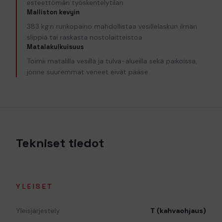
esteettömän työskentelytilan
Malliston kevyin
383 kg:n runkopaino mahdollistaa vesillelaskun ilman
slippiä tai raskasta nostolaitteistoa
Matalakulkuisuus
Toimii matalilla vesillä ja tulva-alueilla sekä paikoissa,
jonne suuremmat veneet eivät pääse
Tekniset tiedot
YLEISET
Yleisjärjestely
T (kahvaohjaus)