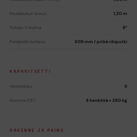
Keulaluukun leveys
1,20 m
Pohjan V-kulma
8°
Peräpeilin korkeus
508 mm / pitkä rikiputki
KAPASITEETTI
Henkilöluku
6
Kuorma (CE)
6 henkilöä + 260 kg
RAKENNE JA PAINO