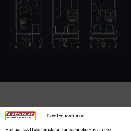
Evästesuostumus
Kuvagalleria
Parhaan käyttökokemuksen tarjoamiseksi käytämme