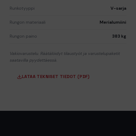
Runkotyyppi
V-sarja
Rungon materiaali
Merialumiini
Rungon paino
383 kg
Vakiovarustelu. Räätälöidyt tilaustyöt ja varustelupaketit
saatavilla pyydettäessä.
LATAA TEKNISET TIEDOT (PDF)